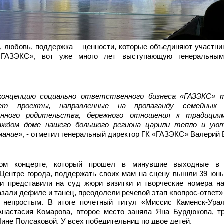
, любовь, поддержка – ценности, которые объединяют участни
«ГАЗЭКС», вот уже много лет выступающую генеральным
концепцию социально ответственного бизнеса «ГАЗЭКС» 
ает проекты, направленные на пропаганду семейных 
нного родительства, бережного отношения к традициям
аждом доме нашего большого региона царили тепло и уют
мание
», - отметил генеральный директор ГК «ГАЗЭКС» Валерий 
ом концерте, который прошел в минувшие выходные в 
 Центре города, поддержать своих мам на сцену вышли 39 юны
ки представили на суд жюри визитки и творческие номера н
азали дефиле и танец, преодолели речевой этап «вопрос-ответ»
непростым. В итоге почетный титул «Миссис Каменск-Урал
Анастасия Комарова, второе место заняла Яна Бурдюкова, т
ине Полсаковой. У всех победительниц по двое детей.