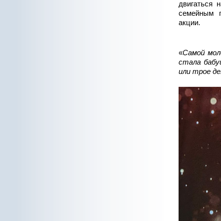
двигаться 
семейным п
акции.
«
Самой мол
стала бабу
или трое д