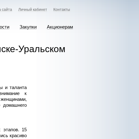
а сайта
Личный кабинет
Контакты
ости
Закупки
Акционерам
нске-Уральском
ы и таланта
внимание к
женщинами,
е домашнего
 этапов. 15
лись красиво