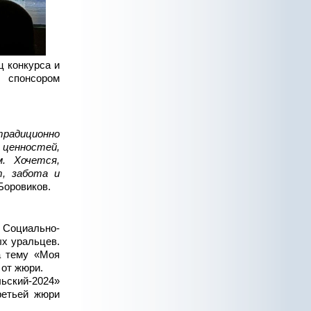
ц конкурса и
 спонсором
традиционно
ценностей,
. Хочется,
, забота и
Боровиков.
Социально-
х уральцев.
а тему «Моя
 от жюри.
ьский-2024»
ретьей жюри