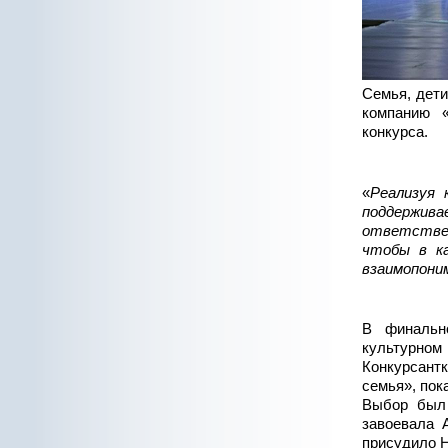
Семья, дети
компанию 
конкурса.
«
Реализуя 
поддержив
ответстве
чтобы в к
взаимопони
В финальн
культурном
Конкурсант
семья», пок
Выбор был 
завоевала 
присудило Н