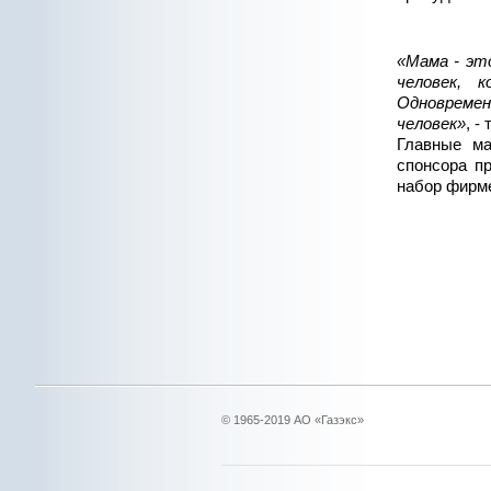
«Мама - эт
человек, 
Одновреме
человек»
, -
Главные ма
спонсора п
набор фирм
© 1965-2019 АО «Газэкс»