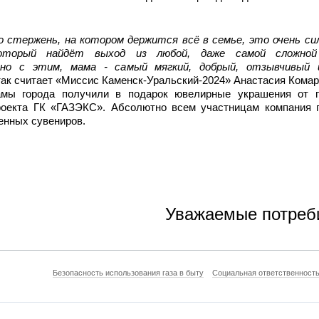
о стержень, на котором держится всё в семье, это очень си
который найдёт выход из любой, даже самой сложной
нно с этим, мама - самый мягкий, добрый, отзывчивый 
 так считает «Миссис Каменск-Уральский-2024» Анастасия Комар
мы города получили в подарок ювелирные украшения от г
роекта ГК «ГАЗЭКС». Абсолютно всем участницам компания 
енных сувениров.
Уважаемые потребители
Безопасность использования газа в быту
Социальная ответственност