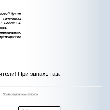
льный духом
 ситуации!
и надежный
ова.
енерального
преподнесла
! При запахе газа в доме, квартире, на
ь
Часто задаваемые вопросы