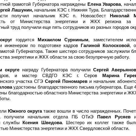
тной грамотой Губернатора награждены
Елена Уварова
, нача
ргей Лашунин,
начальник КЭС г. Нижняя Тура. Благодарственн
асти получил начальник КЭС п. Новоасбест
Николай М
ость от Министерства энергетики и ЖКХ региона за м
ный труд получили еще пять сотрудников из разных городов окр
округ
гордится
Михаилом Сурниным
, заместителем испо
 и инженером по подготовке кадров
Галиной Колосковой
, 
амотой Губернатора. Также шестеро сотрудников заслужили б
ства энергетики и ЖКХ области за свою безупречную работу.
м округе
награду Губернатора получили
Сергей Аверьяно
адров, и мастер СВДГО КЭС г. Серов
Марина Гире
инского участка СГЭ
Сергей Пономарев
и начальник абонент
ылова
удостоены благодарственного письма губернатора. Еще 
ны благодарностью областного Министерства энергетики и ЖК
боты.
тели
Южного округа
также вошли в число награжденных. Почет
ра получили начальник отдела ПБ ОТиЭ
Павел Русяев
и
ой службы
Ксения Шведова
. Шестеро их коллег также бы
тью Министерства энергетики и ЖКХ Свердловской области.