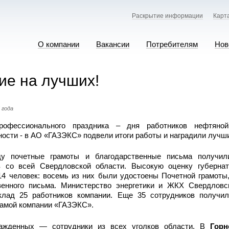
Раскрытие информации
Карт
О компании
Вакансии
Потребителям
Нов
ие на лучших!
 года
рофессионального праздника – дня работников нефтяной
сти - в АО «ГАЗЭКС» подвели итоги работы и наградили лучш
ду почетные грамоты и благодарственные письма получил
в со всей Свердловской области. Высокую оценку губернат
14 человек: восемь из них были удостоены Почетной грамоты
венного письма. Министерство энергетики и ЖКХ Свердловс
клад 25 работников компании. Еще 35 сотрудников получи
самой компании «ГАЗЭКС».
ажденных — сотрудники из всех уголков области. В
Горн