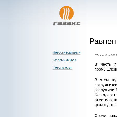
Равнен
Новости компании
07 октября 2025
Газовый ликбез
В честь п
Фотогалерея
промышленно
В этом го
сотруднико
заслужили 
Благодарст
отметило в
грамоту от 
Среди нагр