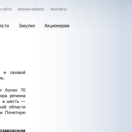
а сайта
Личный кабинет
Контакты
ости
Закупки
Акционерам
 и газовой
их.
и более 70
ора региона
, а шесть —
кой области
ли Почетную
озаводском