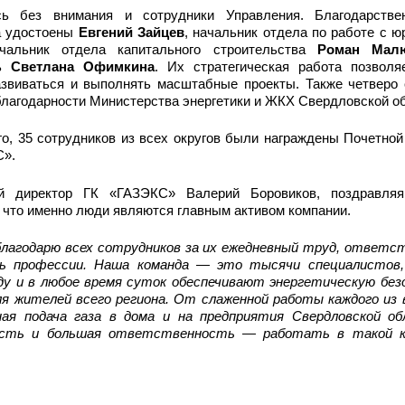
сь без внимания и сотрудники Управления. Благодарстве
а удостоены
Евгений Зайцев
, начальник отдела по работе с 
чальник отдела капитального строительства
Роман Малю
ль
Светлана Офимкина
. Их стратегическая работа позволя
азвиваться и выполнять масштабные проекты. Также четверо 
лагодарности Министерства энергетики и ЖКХ Свердловской об
о, 35 сотрудников из всех округов были награждены Почетной
».
й директор ГК «ГАЗЭКС» Валерий Боровиков, поздравляя
 что именно люди являются главным активом компании.
благодарю всех сотрудников за их ежедневный труд, ответс
ть профессии. Наша команда — это тысячи специалистов,
ду и в любое время суток обеспечивают энергетическую без
я жителей всего региона. От слаженной работы каждого из 
ная подача газа в дома и на предприятия Свердловской о
есть и большая ответственность — работать в такой к