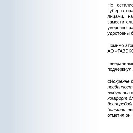
Не остали
Губернатор
лицами, на
заместите
уверенно р
удостоены б
Помимо этог
АО «ГАЗЭКС
Генеральны
подчеркнул,
«
Искренне 
преданнос
любую пого
комфорт дл
бесперебой
большая ч
отметил он.