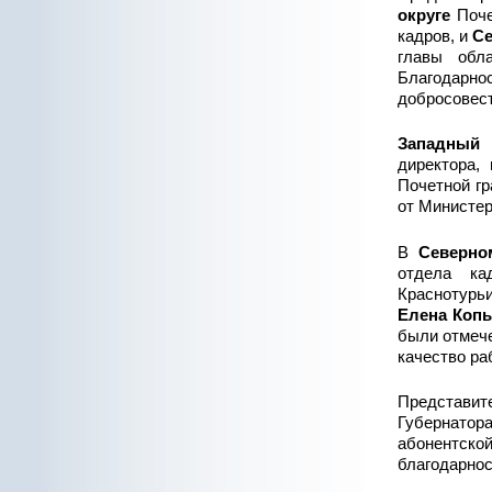
округе
Поче
кадров, и
Се
главы обл
Благодарн
добросовест
Западный 
директора,
Почетной гр
от Министер
В
Северно
отдела к
Краснотурь
Елена Коп
были отмече
качество ра
Представи
Губернато
абонентск
благодарнос