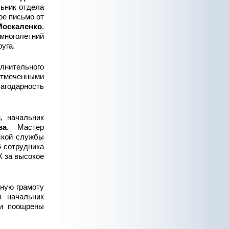
льник отдела
ое письмо от
оскаленко
.
ноголетний
уга.
лнительного
отмеченными
лагодарность
в
, начальник
ва
. Мастер
ской службы
4 сотрудника
Х за высокое
ную грамоту
 начальник
ли поощрены