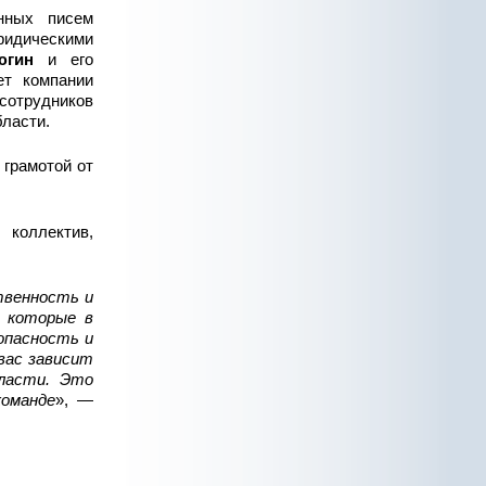
нных писем
юридическими
гин
и его
ет компании
сотрудников
ласти.
 грамотой от
 коллектив,
твенность и
 которые в
опасность и
вас зависит
бласти. Это
оманде
», —