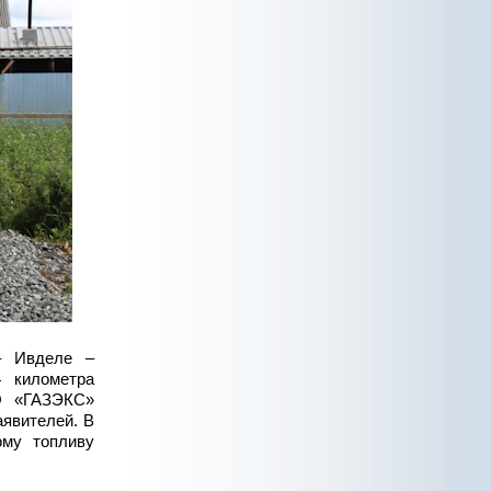
– Ивделе –
 километра
О «ГАЗЭКС»
аявителей. В
ому топливу