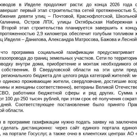
роводов в Ивделе продолжит расти: до конца 2026 года 
авершат первый этап строительства сетей протяженностью 5,
абжения девяти улиц – Почтовой, Краснофлотской, Школьной
 Калинина, Остров ЛПХ, улицы Октябрьская Набережная и
 Второй этап строительства планируется завершить к концу
 протяженностью 2,9 километра обеспечит голубым топливом 
ц Ивделя – Данилова, Александра Матросова, Бажова и Лесной
что программа социальной газификации предусматривает
газопровода до границ земельных участков. Сети по территори
азводку внутри дома, приобретение и монтаж необходимого о
 собственник. В Свердловской области на эти цели пред
 регионального бюджета для целого ряда категорий жителей: м
 одиноко проживающие жители, свердловчане, достигшие возр
чины и женщины соответственно), ветераны Великой Отечеств
 СВО, работники бюджетной сферы и ряд других. Сумма к
от 100 до 250 тысяч рублей, при этом срок её получения сократ
дней. Соответствующее постановление было принято Пра
й области.
я в программе газификации нужно подать заявку на заключени
сделать дистанционно: через сайт единого портала единог
на портале Госуслуг, а также очно в клиентских центрах АО 