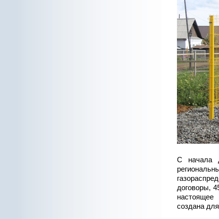
С начала 
региональ
газораспр
договоры, 4
настоящее 
создана для