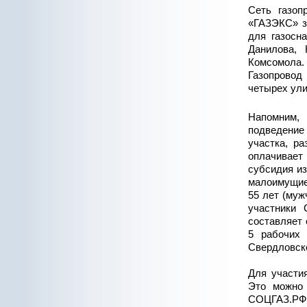
Сеть газоп
«ГАЗЭКС» з
для газосн
Данилова,
Комсомола.
Газопровод
четырех ули
Напомним, 
подведение 
участка, р
оплачивает
субсидия из
малоимущие
55 лет (муж
участники
составляет 
5 рабочих 
Свердловско
Для участи
Это можно 
СОЦГАЗ.РФ, 