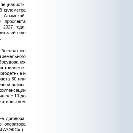
специалисты
9 километра
, Атымской,
 проспекта
 2027 года.
жителей еще
.
 бесплатное
и земельного
борудования
оставляется
ногодетные и
аста 60 или
енной войны,
омпенсации
ился с 10 до
вительством
е договора.
о оператора
«ГАЗЭКС» (г.