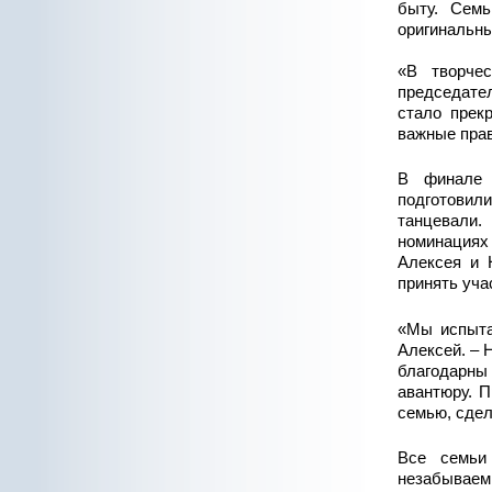
быту. Сем
оригинальны
«В творче
председате
стало прек
важные прав
В финале 
подготовили
танцевали.
номинациях 
Алексея и 
принять уча
«Мы испыта
Алексей. – 
благодарны 
авантюру. П
семью, сдел
Все семьи
незабываемы