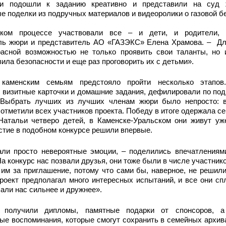
ьи подошли к заданию креативно и представили на суд 
е поделки из подручных материалов и видеоролики о газовой б
ском процессе участвовали все – и дети, и родители, 
ль жюри и представитель АО «ГАЗЭКС» Елена Храмова. – Дл
расной возможностью не только проявить свои таланты, но 
ила безопасности и еще раз проговорить их с детьми».
каменским семьям предстояло пройти несколько этапов.
 визитные карточки и домашние задания, дефилировали по под
 Выбрать лучших из лучших членам жюри было непросто: 
отметили всех участников проекта. Победу в итоге одержала се
Натальи четверо детей, в Каменске-Уральском они живут уже
стие в подобном конкурсе решили впервые.
ли просто невероятные эмоции, – поделились впечатлениям
На конкурс нас позвали друзья, они тоже были в числе участник
им за приглашение, потому что сами бы, наверное, не решил
роект предполагал много интересных испытаний, и все они с
али нас сильнее и дружнее».
 получили дипломы, памятные подарки от спонсоров, а
е воспоминания, которые смогут сохранить в семейных архив