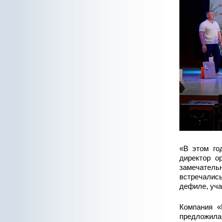
«В этом го
директор о
замечател
встречалис
дефиле, уча
Компания «
предложила 