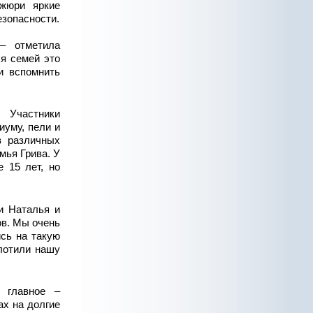
жюри яркие
езопасности.
– отметила
я семей это
и вспомнить
 Участники
иуму, пели и
в различных
мья Грива. У
 15 лет, но
и Наталья и
ов. Мы очень
ись на такую
плотили нашу
 главное –
ах на долгие