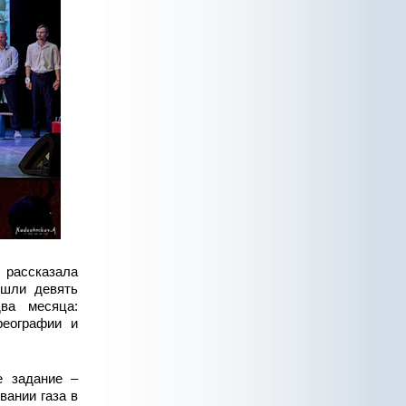
 рассказала
ышли девять
ва месяца:
реографии и
е задание –
вании газа в